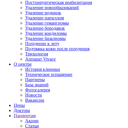
Постхирургическая реабилитация
Удаление новообразований
Удаление родинок
Удаление папиллом
Удаление гемангиомы
Удаление бородавок
Удаление кондиломы
Удаление базалиомы
Похудение к лету
Подтяжка кожи после похудения
Трихология
Аппарат Vivace
О центре
История клиники
Техническое оснащение
Партнеры
База знаний
Фотогалерея
Новости
Вакансии
Цены
Доктора
Пациентам
Акции
Статьи