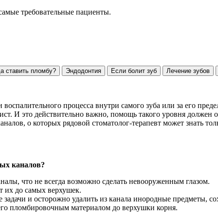
 самые требовательные пациенты.
да ставить пломбу?
Эндодонтия
Если болит зуб
Лечение зубов
и воспалительного процесса внутри самого зуба или за его пре
ст. И это действительно важно, помощь такого уровня должен 
налов, о которых рядовой стоматолог-терапевт может знать толь
.
ных каналов?
налы, что не всегда возможно сделать невооруженным глазом.
т их до самых верхушек.
задачи и осторожно удалить из канала инородные предметы, сох
 его пломбировочным материалом до верхушки корня.