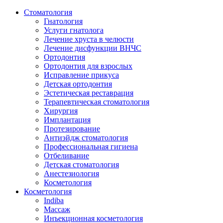
Стоматология
Гнатология
Услуги гнатолога
Лечение хруста в челюсти
Лечение дисфункции ВНЧС
Ортодонтия
Ортодонтия для взрослых
Исправление прикуса
Детская ортодонтия
Эстетическая реставрация
Терапевтическая стоматология
Хирургия
Имплантация
Протезирование
Антиэйдж стоматология
Профессиональная гигиена
Отбеливание
Детская стоматология
Анестезиология
Косметология
Косметология
Indiba
Массаж
Инъекционная косметология