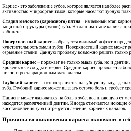
Кариес - это заболевание зубов, которое является наиболее р
активностью микроорганизмов, которые населяют зубную плаку
Стадия мелового (кариозного) пятна
– начальный этап карио
защитной структуры (эмали) зуба. На данном этапе кариеса пр
кабинете.
Поверхностный кариес
– образуется видимый дефект в предел
чувствительность эмали зубов. Поверхностный кариес может ра
серьезные стадии. Данную проблему возможно решить тольк
Средний кариес
– поражает не только эмаль зуба, но и дентин
кровеносные сосуды и нервы. Средний кариес проявляется боле
полости реставрационным материалом.
Глубокий кариес
– распространяется на зубную пульпу, где на
зуба. Глубокий кариес может вызвать острую боль и требует ср
Пациент может жаловаться на боль в зубе, возникающую от ме
находится размягченный дентин. Иногда отмечаются ноющие бо
восстановления зуба потребуется лечение корневых каналов.
Причины возникновения кариеса включают в себ
Плохая гигиена полости рта, которая ведет к нарастанию