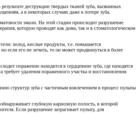
в результате деструкции твердых тканей зуба, вызванных
ениям, а в некоторых случаях даже к потере зуба.
е матовости эмали. На этой стадии происходит разрушение
рапия, которую проводят как дома, так и в стоматологическом
тели: холод, кислые продукты, т.е. повышается
о если его не лечить, то он может продвинуться в более
сходит поражение находится в сердцевине зуба, где находятся
а требует удаления пораженного участка и восстановления
шению структур зуба с частичным вовлечением в процесс пульпы
 обнаруживает глубокую кариозную полость, в которой
теля. Если разрушение затрагивает пульпу, для