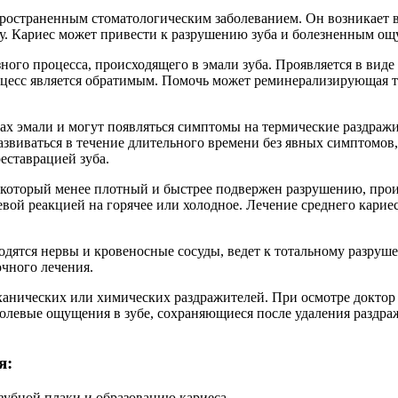
аспространенным стоматологическим заболеванием. Он возникает 
. Кариес может привести к разрушению зуба и болезненным ощущ
зного процесса, происходящего в эмали зуба. Проявляется в вид
оцесс является обратимым. Помочь может реминерализирующая те
ах эмали и могут появляться симптомы на термические раздражи
звиваться в течение длительного времени без явных симптомов, н
о реставрацией зуба.
, который менее плотный и быстрее подвержен разрушению, прои
вой реакцией на горячее или холодное. Лечение среднего кариес
ходятся нервы и кровеносные сосуды, ведет к тотальному разру
очного лечения.
ханических или химических раздражителей. При осмотре доктор
левые ощущения в зубе, сохраняющиеся после удаления раздражи
я:
 зубной плаки и образованию кариеса.